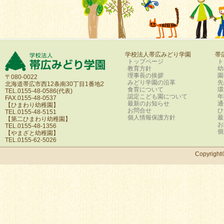
学校法人帯広みどり学園
帯
トップページ
ト
教育方針
幼
理事長の挨拶
園
〒080-0022
みどり学園の沿革
先
北海道帯広市西12条南30丁目1番地2
食育について
環
TEL.0155-48-0586(代表)
認定こども園について
年
FAX.0155-48-0537
最新のお知らせ
通
【ひまわり幼稚園】
お問合せ
ひ
TEL.0155-48-5151
個人情報保護方針
最
【第二ひまわり幼稚園】
お
TEL.0155-48-1356
個
【やまざと幼稚園】
TEL.0155-62-5026
Copyri