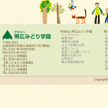
学校法人帯広みどり学園
帯
トップページ
ト
教育方針
幼
理事長の挨拶
園
〒080-0022
みどり学園の沿革
先
北海道帯広市西12条南30丁目1番地2
食育について
環
TEL.0155-48-0586(代表)
認定こども園について
年
FAX.0155-48-0537
最新のお知らせ
通
【ひまわり幼稚園】
お問合せ
ひ
TEL.0155-48-5151
個人情報保護方針
最
【第二ひまわり幼稚園】
お
TEL.0155-48-1356
個
【やまざと幼稚園】
TEL.0155-62-5026
Copyri