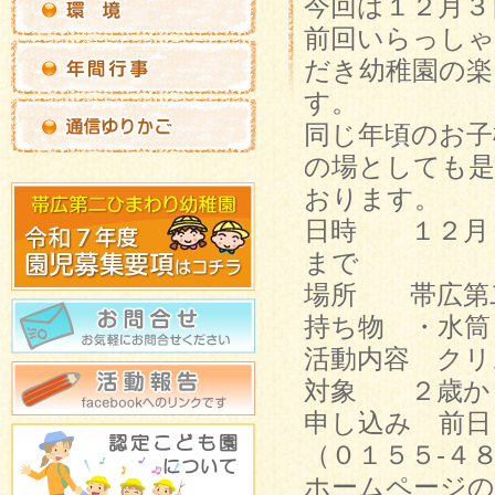
今回は１２月３
前回いらっし
だき幼稚園の
す。
同じ年頃のお子
の場としても是
おります。
日時 １２月
まで
場所 帯広第
持ち物 ・水筒
活動内容 ク
対象 ２歳か
申し込み 前日
（０１５５-４
ホームページ