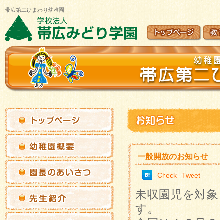
帯広第二ひまわり幼稚園
一般開放のお知らせ
Check
Tweet
未収園児を対象
す。